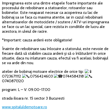
Impregnarea este una dintre etapele foarte importante ale
procesului de rebobinare a statoarelor, rotoarelor sau
bobinelor. Este neaparat necesar ca acoperirea cu lac de
bobinaj sa se faca cu maxima atentie, iar in cazul rebobinarii
alternatoarelor de motociclete / scutere / ATV-uri impregnarea
se face cu un lac special, care rezista in conditiile de lucru ale
acestora, in uleiul de racire.
*Important: cauza arderii este obligatorie!
Înainte de rebobinare sau înlocuire a statorului, este nevoie de
fiecare dată să stabilim cauza arderii și să o înlăturăm! In orice
situatie, daca nu inlaturam cauza, efectul va fi acelasi, bobinajul
se va arde din nou.
atelier de bobinaj motoare electrice de orice tip:
0723671112
0756424603
0744584318
0740871320
program: L – V: 09.00-17.00
strada ilioara nr. 15 sector 3 Bucuresti
www.spitaluldemotoare.ro