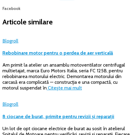
după:
Facebook
Articole similare
Blogroll
Rebobinare motor pentru o perdea de aer verticală
Am primit la atelier un ansamblu motoventilator centrifugal
multietajat, marca Euro Motors Italia, seria FC 125B, pentru
rebobinarea motorului electric. Demontarea motorului din
carcasă era complicată — construcția e una compactă, cu
motorul suspendat în
Citește mai mult
Blogroll
8 ciocane de burat, primite pentru revizii și reparații
Un lot de opt ciocane electrice de burat au sosit în atelierul
Spitalul de Motoare pentru verificări, revizii și reparații. Fiecare