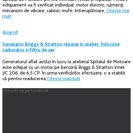
echipament va fi verificat individual: motor electric, rulmenți,
mecanism de vibrare, cabluri, mufe, întrerupătoare,
Citește mai
mult
Blogroll
Generator Briggs & Stratton reparat în atelier. Înlocuire
carburator și filtru de aer
Generatorul aflat astăzi în lucru la atelierul Spitalul de Motoare
este echipat cu un motor pe benzină Briggs & Stratton Intek
I/C 206, de 6,5 CP. În urma verificărilor efectuate, s-a stabilit
că pentru readucerea
Citește mai mult
Urmariti-ne pe Facebook