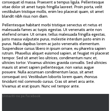
consequat id massa. Praesent a tempus ligula. Pellentesque
vitae dolor sit amet turpis fringilla laoreet. Proin porta, velit
vestibulum tristique mollis, enim leo placerat quam, sit amet
blandit nibh risus non diam.
Pellentesque habitant morbi tristique senectus et netus et
malesuada fames ac turpis egestas. Ut venenatis ante non
eleifend ornare. Ut ornare, tellus malesuada fringilla egestas,
justo massa vulputate purus, molestie interdum justo enim in
purus. Nulla dapibus lorem ac justo venenatis elementum.
Suspendisse cursus libero in ipsum ornare, eu pharetra sapien
rutrum. Phasellus aliquet euismod sapien, at feugiat mi placerat
tempor. Sed sit amet leo ultrices, condimentum nunc et,
ultricies tortor. Vivamus ultricies gravida convallis. Sed ultricies
mauris sit amet sapien pellentesque, non varius augue
posuere. Nulla accumsan condimentum lacus, sit amet
consequat orci. Vestibulum lobortis lorem quam, rhoncus
tincidunt nisl commodo cursus. Cras sit amet arcu ante.
Vivamus at erat ipsum. Nunc vel tempor ante.
Urmariti-ne pe Facebook