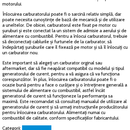
motorului.
Înlocuirea carburatorului poate fi o sarcină relativ simplă, dar
poate necesita cunoștințe de bază de mecanică
și de utilizare
a uneltelor. De obicei, carburatorul este fixat pe motor cu
șuruburi și este conectat la un sistem de admisie a aerului și de
alimentare cu combustibil. Pentru a înlocui carburatorul, trebuie
să deconectați cablurile și furtunele de la carburator, să
îndepărtați șuruburile care îl fixează pe motor și să îl înlocuiți cu
un carburator nou.
Este important să alegeți un carburator orginal sau
aftermarket, dar să fie neapărat compatibil cu modelul și tipul
generatorului de curent, pentru a vă asigura că va funcționa
corespunzător. În plus, înlocuirea carburatorului poate fi o
ocazie bună pentru a face o curățare și o întreținere generală a
sistemului de alimentare cu combustibil, astfel încât
generatorul de curent să funcționeze la performanța sa
maximă. Este recomandat să consultați manualul de utilizare al
generatorului de curent și să urmați instrucțiunile producătorului
pentru înlocuirea carburatorului. Alimentați numai cu
combustibil de calitate, conform specificațiilor fabricantului.
Categorii:
Uncategorized