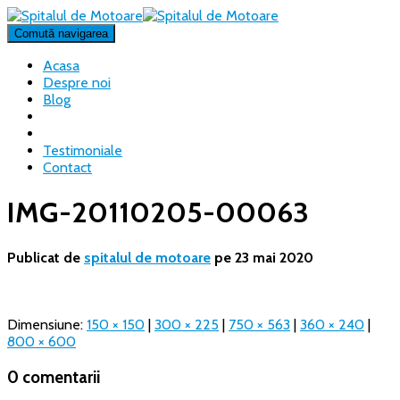
Comută navigarea
Acasa
Despre noi
Blog
Testimoniale
Contact
IMG-20110205-00063
Publicat de
spitalul de motoare
pe
23 mai 2020
Dimensiune:
150 × 150
|
300 × 225
|
750 × 563
|
360 × 240
|
800 × 600
0 comentarii