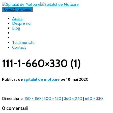
Comută navigarea
Acasa
Despre noi
Blog
Testimoniale
Contact
111-1-660×330 (1)
Publicat de
spitalul de motoare
pe
18 mai 2020
Dimensiune:
150 × 150
|
300 × 150
|
360 × 240
|
660 × 330
0 comentarii