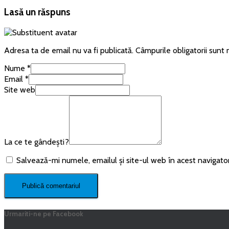
Lasă un răspuns
Adresa ta de email nu va fi publicată.
Câmpurile obligatorii sunt
Nume
*
Email
*
Site web
La ce te gândești?
Salvează-mi numele, emailul și site-ul web în acest navigato
Urmariti-ne pe Facebook